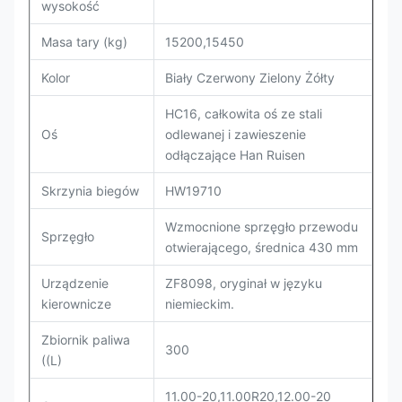
wysokość
Masa tary (kg)
15200,15450
Kolor
Biały Czerwony Zielony Żółty
HC16, całkowita oś ze stali
Oś
odlewanej i zawieszenie
odłączające Han Ruisen
Skrzynia biegów
HW19710
Wzmocnione sprzęgło przewodu
Sprzęgło
otwierającego, średnica 430 mm
Urządzenie
ZF8098, oryginał w języku
kierownicze
niemieckim.
Zbiornik paliwa
300
((L)
11.00-20,11.00R20,12.00-20