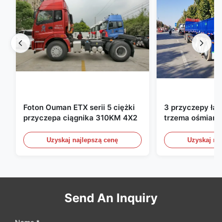
Foton Ouman ETX serii 5 ciężki
3 przyczepy ła
przyczepa ciągnika 310KM 4X2
trzema ośmiami
ładunkowe ze ś
bocznymi przyc
Uzyskaj najlepszą cenę
Uzyskaj na
półprzewozowe
60 ton 13000 
Send An Inquiry