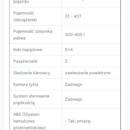
pojazdu
Pojemność
31 - 40T
(obciążenie)
Pojemność zbiornika
300-400 l
paliwa
Koło napędowe
6x4
Pasażerowie
2
Siedzenie kierowcy
zawieszenie powietrzne
Kamera tylna
Żadnego
System sterowania
Żadnego
prędkością
ABS ((System
hamulcowy
- Tak, proszę.
przeciwblokowy)