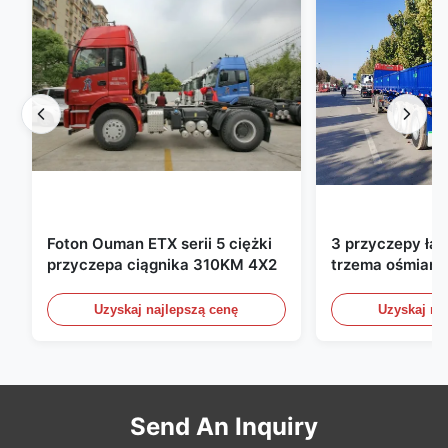
Foton Ouman ETX serii 5 ciężki
3 przyczepy ła
przyczepa ciągnika 310KM 4X2
trzema ośmiami
ładunkowe ze ś
bocznymi przyc
Uzyskaj najlepszą cenę
Uzyskaj na
półprzewozowe
60 ton 13000 
Send An Inquiry