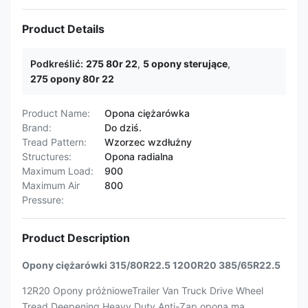
Product Details
Podkreślić:
275 80r 22
,
5 opony sterujące
,
275 opony 80r 22
Product Name:
Opona ciężarówka
Brand:
Do dziś.
Tread Pattern:
Wzorzec wzdłużny
Structures:
Opona radialna
Maximum Load:
900
Maximum Air
800
Pressure:
Product Description
Opony ciężarówki 315/80R22.5 1200R20 385/65R22.5
12R20 Opony próżnioweTrailer Van Truck Drive Wheel
Tread Deepening Heavy Duty Anti-Zap opona ma