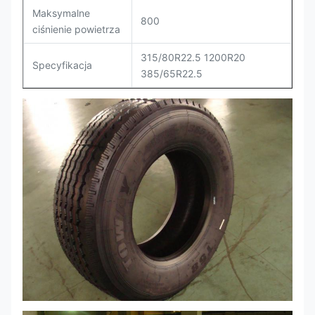
Maksymalne
800
ciśnienie powietrza
315/80R22.5 1200R20
Specyfikacja
385/65R22.5