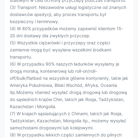
stalowym w celu ochrony przyczepy podczas transportu.
(3) Transport: Niezawodne usługi logistyczne od znanych
dostawców spedycji, aby proces transportu był
bezpieczny i terminowy.
(4) W 80% przypadków możemy zapewnić klientom 15-
20 dni dostawy dla zwykłych przyczep.
(5) Wszystkie ciężarówki i przyczepy oraz części
zamienne mogą być wysyłane wszelkimi środkami
transportu.
(6) W przypadku 90% naszych ładunków wysyłamy je
drogą morską, kontenerową lub roll-on/roll-
off/bulk/flatbed na wszystkie główne kontynenty, takie jak
Ameryka Południowa, Bliski Wschód, Afryka, Oceania
itp.Możemy również wysyłać drogą drogową lub drogową
do sąsiednich krajów Chin, takich jak Rosja, Tadżykistan,
Kazachstan i Mongolia.
(7) W krajach sąsiadujących z Chinami, takich jak Rosja,
Tadżykistan, Kazachstan, Mongolia itp., możemy wysyłać
samochodami drogowymi lub kolejowymi.
(8) W przypadku lekkich części zamiennych do pilnych