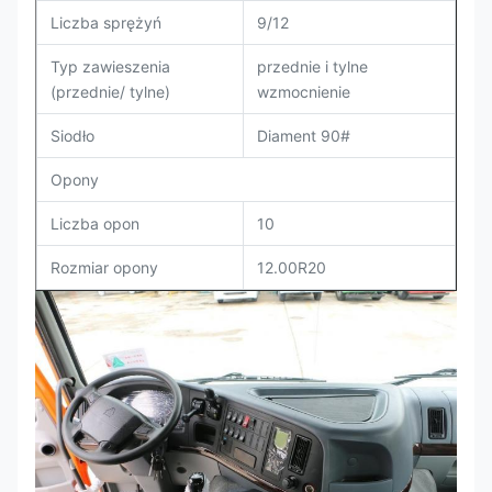
Liczba sprężyń
9/12
Typ zawieszenia
przednie i tylne
(przednie/ tylne)
wzmocnienie
Siodło
Diament 90#
Opony
Liczba opon
10
Rozmiar opony
12.00R20