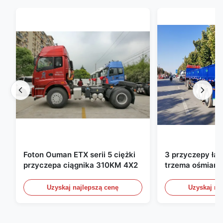
Foton Ouman ETX serii 5 ciężki
3 przyczepy ła
przyczepa ciągnika 310KM 4X2
trzema ośmiami
ładunkowe ze ś
bocznymi przyc
Uzyskaj najlepszą cenę
Uzyskaj na
półprzewozowe
60 ton 13000 