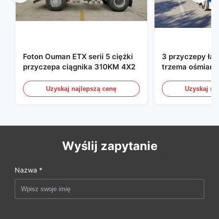
Foton Ouman ETX serii 5 ciężki
3 przyczepy ła
przyczepa ciągnika 310KM 4X2
trzema ośmiami
ładunkowe ze ś
bocznymi przyc
Uzyskaj najlepszą cenę
Uzyskaj na
półprzewozowe
60 ton 13000 
Wyślij zapytanie
Nazwa *