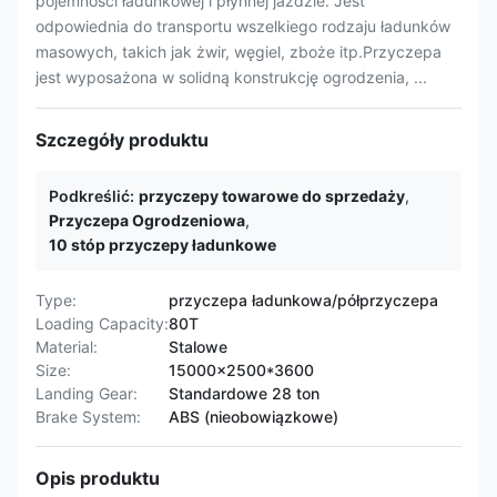
pojemności ładunkowej i płynnej jazdzie. Jest
odpowiednia do transportu wszelkiego rodzaju ładunków
masowych, takich jak żwir, węgiel, zboże itp.Przyczepa
jest wyposażona w solidną konstrukcję ogrodzenia, ...
Szczegóły produktu
Podkreślić:
przyczepy towarowe do sprzedaży
,
Przyczepa Ogrodzeniowa
,
10 stóp przyczepy ładunkowe
Type:
przyczepa ładunkowa/półprzyczepa
Loading Capacity:
80T
Material:
Stalowe
Size:
15000x2500*3600
Landing Gear:
Standardowe 28 ton
Brake System:
ABS (nieobowiązkowe)
Opis produktu