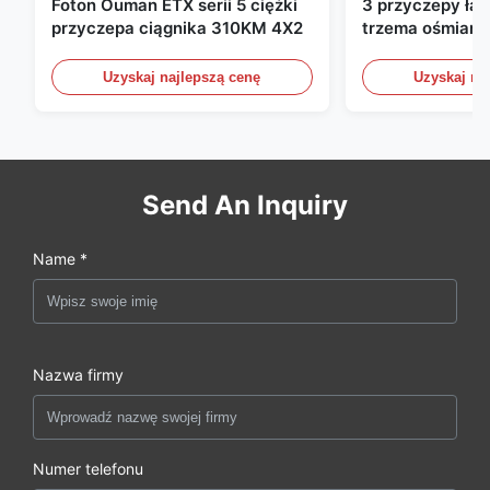
Foton Ouman ETX serii 5 ciężki
3 przyczepy ła
przyczepa ciągnika 310KM 4X2
trzema ośmiami
ładunkowe ze ś
bocznymi przyc
Uzyskaj najlepszą cenę
Uzyskaj na
półprzewozowe
60 ton 13000 
Send An Inquiry
Name *
Nazwa firmy
Numer telefonu