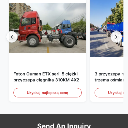
Foton Ouman ETX serii 5 ciężki
3 przyczepy ła
przyczepa ciągnika 310KM 4X2
trzema ośmiami
ładunkowe ze ś
bocznymi przyc
Uzyskaj najlepszą cenę
Uzyskaj na
półprzewozowe
60 ton 13000 
Send An Inquiry