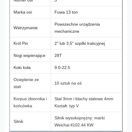
Numer osi
3
Marka osi
Fuwa 13 ton
Powszechne urządzenia
Wstrzymanie
mechaniczne
Król Pin
2" lub 3,5" szpilki trakcyjnej
Nogi wspierające
28T
Koło koła
9.0-22.5
Ocieplenie ze
10 sztuk na oś
stali
Korpus zbiornika i
Stal 3mm i blachy stalowe 4mm
końcówka
Kształt: typ V
Silnik wysokoprężny: marki
Silnik
Weichai:4102.44 KW