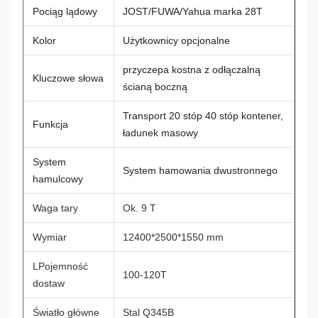
Pociąg lądowy
JOST/FUWA/Yahua marka 28T
Kolor
Użytkownicy opcjonalne
przyczepa kostna z odłączalną
Kluczowe słowa
ścianą boczną
Transport 20 stóp 40 stóp kontener,
Funkcja
ładunek masowy
System
System hamowania dwustronnego
hamulcowy
Waga tary
Ok. 9 T
Wymiar
12400*2500*1550 mm
L
Pojemność
100-120T
dostaw
Światło główne
Stal Q345B