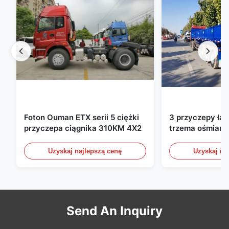
Foton Ouman ETX serii 5 ciężki
3 przyczepy ła
przyczepa ciągnika 310KM 4X2
trzema ośmiami
ładunkowe ze ś
bocznymi przyc
Uzyskaj najlepszą cenę
Uzyskaj na
półprzewozowe
60 ton 13000 
Send An Inquiry