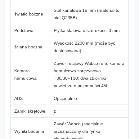
Stal kanałowa 16 mm (materiał to
światło boczne
stal Q235B)
Podstawa
Płytka stalowa o szerokości 3 mm
Wysokość 2200 mm (może być
ściana boczna
dostosowana)
Zawór relajowy Wabco re 6; komora
Komora
hamulcowa sprężynowa
hamulcowa
T30/30+T30; dwa zbiorniki
powietrza o pojemności 45L
ABS
Opcjonalnie
Zamki skrętowe
z
Zawór Wabco (specjalnie
Wyniki badania
przeznaczony dla rynku
eksportowego)