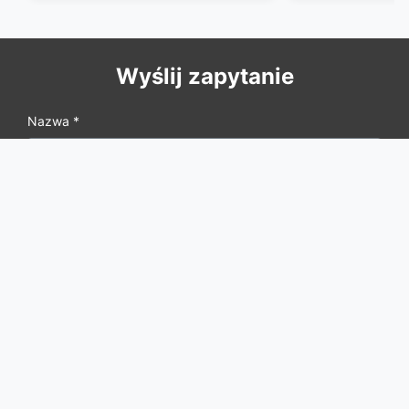
60 ton 13000 
Wyślij zapytanie
Nazwa *
Nazwa firmy
Numer telefonu
E-mail *