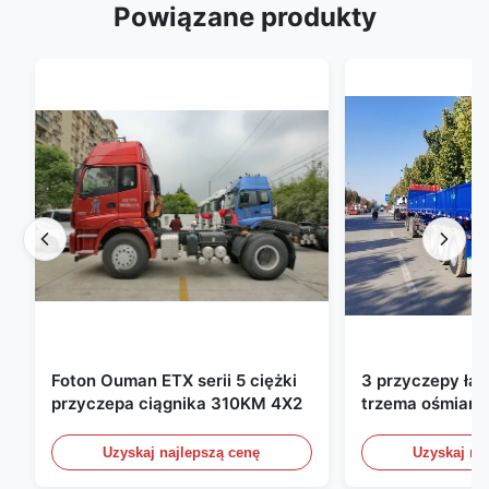
Powiązane produkty
Foton Ouman ETX serii 5 ciężki
3 przyczepy ła
przyczepa ciągnika 310KM 4X2
trzema ośmiami
ładunkowe ze ś
bocznymi przyc
Uzyskaj najlepszą cenę
Uzyskaj na
półprzewozowe