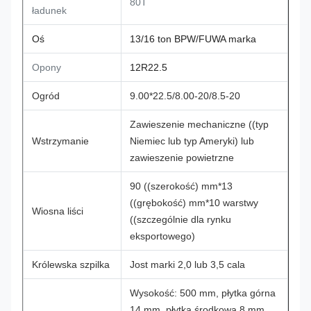
80T
ładunek
Oś
13/16 ton BPW/FUWA marka
Opony
12R22.5
Ogród
9.00*22.5/8.00-20/8.5-20
Zawieszenie mechaniczne ((typ
Wstrzymanie
Niemiec lub typ Ameryki) lub
zawieszenie powietrzne
90 ((szerokość) mm*13
((grębokość) mm*10 warstwy
Wiosna liści
((szczególnie dla rynku
eksportowego)
Królewska szpilka
Jost marki 2,0 lub 3,5 cala
Wysokość: 500 mm, płytka górna
14 mm, płytka środkowa 8 mm,