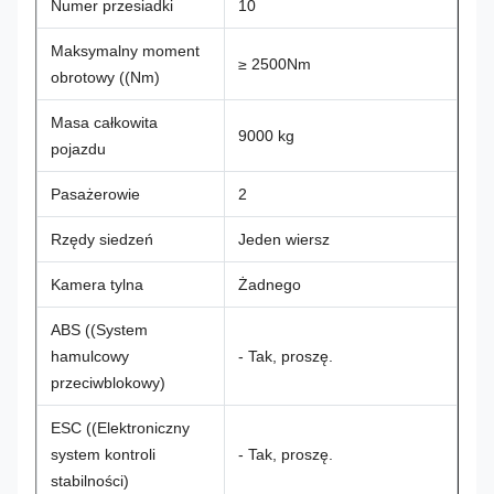
Numer przesiadki
10
Maksymalny moment
≥ 2500Nm
obrotowy ((Nm)
Masa całkowita
9000 kg
pojazdu
Pasażerowie
2
Rzędy siedzeń
Jeden wiersz
Kamera tylna
Żadnego
ABS ((System
hamulcowy
- Tak, proszę.
przeciwblokowy)
ESC ((Elektroniczny
system kontroli
- Tak, proszę.
stabilności)