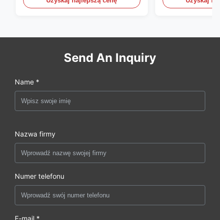
Uzyskaj najlepszą cenę
Uzyskaj na
półprzewozowe
60 ton 13000 
Send An Inquiry
Name *
Nazwa firmy
Numer telefonu
E-mail *