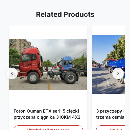
Related Products
Foton Ouman ETX serii 5 ciężki
3 przyczepy ła
przyczepa ciągnika 310KM 4X2
trzema ośmiami
ładunkowe ze ś
bocznymi przyc